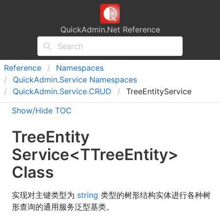
QuickAdmin.Net Reference
Reference
Namespaces
Quick
Admin.
Service Namespaces
Quick
Admin.
Service.
CRUD
TreeEntityService
Show/Hide TOC
Tree
Entity
Service
<
TTreeEntity
>
Class
实现对主键类型为
string
类型的树形结构实体进行各种树
形查询的通用服务泛型基类。