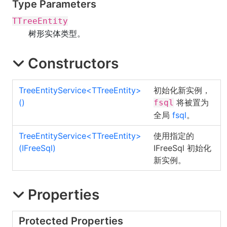
Type Parameters
TTreeEntity
树形实体类型。
Constructors
TreeEntityService
<
TTreeEntity
>
初始化新实例，
()
将被置为
fsql
全局
fsql
。
TreeEntityService
<
TTreeEntity
>
使用指定的
(IFreeSql)
IFreeSql 初始化
新实例。
Properties
Protected Properties