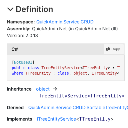
Definition
Namespace:
QuickAdmin.Service.CRUD
Assembly:
QuickAdmin.Net (in QuickAdmin.Net.dll)
Version: 2.0.13
C#
Copy
[
NotUseDI
public
class
TreeEntityService
<
TTreeEntity
> : 
ITre
where
TTreeEntity
 : 
class
, 
object
, 
ITreeEntity
<
TTr
Inheritance
object
TreeEntityService
<
TTreeEntity
>
Derived
QuickAdmin.Service.CRUD
.
SortableTreeEntity
Implements
ITreeEntityService
<
>
TTreeEntity