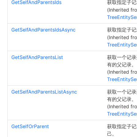
GetSelfAndParentsIds
获取指定子记
(Inherited fr
TreeEntitySe
GetSelfAndParentsIdsAsync
获取指定子记
(Inherited fr
TreeEntitySe
GetSelfAndParentsList
获取一个记录
有的父记录。
(Inherited fr
TreeEntitySe
GetSelfAndParentsListAsync
获取一个记录
有的父记录。
(Inherited fr
TreeEntitySe
GetSelfOrParent
获取指定子记
己。