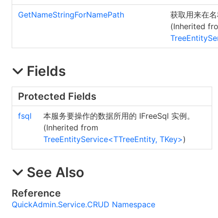
GetNameStringForNamePath
获取用来在名
(Inherited fr
TreeEntitySe
Fields
Protected Fields
fsql
本服务要操作的数据所用的 IFreeSql 实例。
(Inherited from
TreeEntityService
<
TTreeEntity, TKey
>
)
See Also
Reference
QuickAdmin.Service.CRUD Namespace