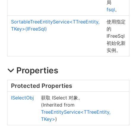
局
fsql
。
SortableTreeEntityService
<
TTreeEntity,
使用指定
TKey
>
(IFreeSql)
的
IFreeSql
初始化新
实例。
Properties
Protected Properties
ISelectObj
获取 ISelect 对象。
(Inherited from
TreeEntityService
<
TTreeEntity,
TKey
>
)