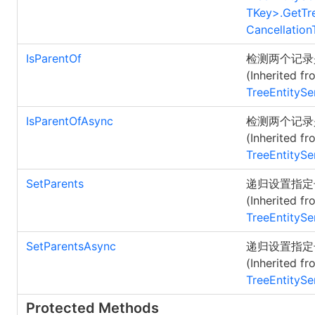
TKey
>
.
GetTr
Cancellation
IsParentOf
检测两个记录
(Inherited fr
TreeEntitySe
IsParentOfAsync
检测两个记录
(Inherited fr
TreeEntitySe
SetParents
递归设置指定
(Inherited fr
TreeEntitySe
SetParentsAsync
递归设置指定
(Inherited fr
TreeEntitySe
Protected Methods