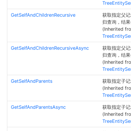
TreeEntitySe
GetSelfAndChildrenRecursive
获取指定父记录
归查询，结果
(Inherited fr
TreeEntitySe
GetSelfAndChildrenRecursiveAsync
获取指定父记录
归查询，结果
(Inherited fr
TreeEntitySe
GetSelfAndParents
获取指定子记
(Inherited fr
TreeEntitySe
GetSelfAndParentsAsync
获取指定子记
(Inherited fr
TreeEntitySe