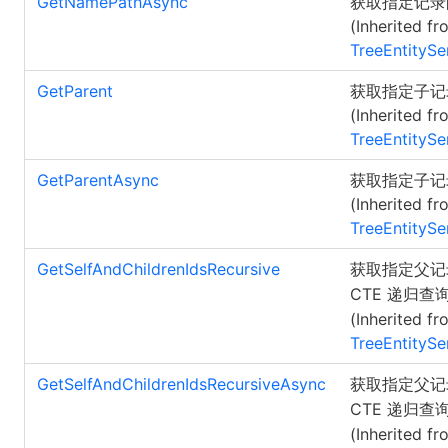
GetNamePathAsync
获取指定记录
(Inherited fr
TreeEntitySe
GetParent
获取指定子记
(Inherited fr
TreeEntitySe
GetParentAsync
获取指定子记
(Inherited fr
TreeEntitySe
GetSelfAndChildrenIdsRecursive
获取指定父
CTE 递归
(Inherited fr
TreeEntitySe
GetSelfAndChildrenIdsRecursiveAsync
获取指定父
CTE 递归
(Inherited fr