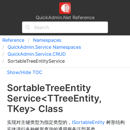
QuickAdmin.Net Reference
Reference
Namespaces
Quick
Admin.
Service Namespaces
Quick
Admin.
Service.
CRUD
SortableTreeEntityService
Show/Hide TOC
Sortable
Tree
Entity
Service
<
TTreeEntity
,
TKey
>
Class
实现对主键类型为指定类型的，
ISortableEntity
树形结构
实体进行各种树形查询的通用服务泛型基类。