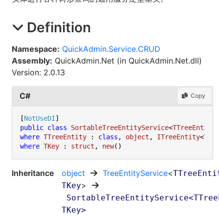
Definition
Namespace:
QuickAdmin.Service.CRUD
Assembly:
QuickAdmin.Net (in QuickAdmin.Net.dll)
Version: 2.0.13
C#
Copy
[
NotUseDI
public
class
SortableTreeEntityService
<
TTreeEntity
where
TTreeEntity
 : 
class
, 
object
, 
ITreeEntity
<
TKe
where
TKey
 : 
struct
, 
new
Inheritance
object
TreeEntityService
<
TTreeEnti
>
TKey
SortableTreeEntityService
<
TTree
TKey
>