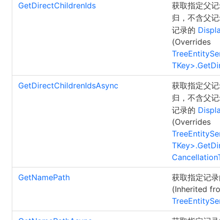
GetDirectChildrenIds
获取指定父
归，不含父
记录的
Displ
(Overrides
TreeEntitySe
TKey
>
.
GetDi
GetDirectChildrenIdsAsync
获取指定父
归，不含父
记录的
Displ
(Overrides
TreeEntitySe
TKey
>
.
GetDi
Cancellation
GetNamePath
获取指定记录
(Inherited fr
TreeEntitySe