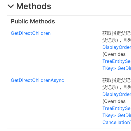
Methods
Public Methods
GetDirectChildren
获取指定父记
父记录)，且
DisplayOrde
(Overrides
TreeEntitySe
TKey
>
.
GetDi
GetDirectChildrenAsync
获取指定父记
父记录)，且
DisplayOrde
(Overrides
TreeEntitySe
TKey
>
.
GetDi
Cancellation