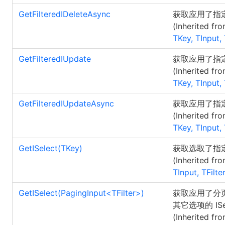
GetFilteredIDeleteAsync
获取应用了指定过
(Inherited fr
TKey, TInput, 
GetFilteredIUpdate
获取应用了指定过
(Inherited fr
TKey, TInput, 
GetFilteredIUpdateAsync
获取应用了指定过
(Inherited fr
TKey, TInput, 
GetISelect(TKey)
获取选取了指定记
(Inherited fr
TInput, TFilte
GetISelect(PagingInput
<
TFilter
>
)
获取应用了分
其它选项的 ISe
(Inherited fr