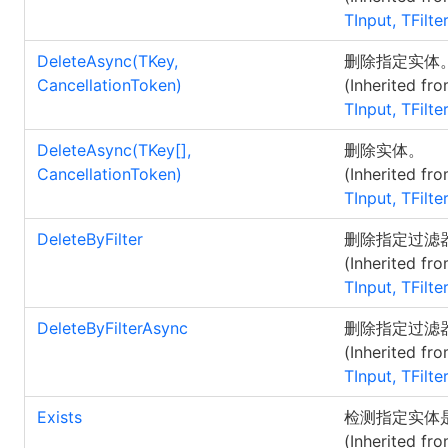
TInput, TFilte
DeleteAsync(TKey,
删除指定实体
CancellationToken)
(Inherited fr
TInput, TFilte
DeleteAsync(
TKey
[]
,
删除实体。
CancellationToken)
(Inherited fr
TInput, TFilte
DeleteByFilter
删除指定过滤
(Inherited fr
TInput, TFilte
DeleteByFilterAsync
删除指定过滤
(Inherited fr
TInput, TFilte
Exists
检测指定实体
(Inherited fr