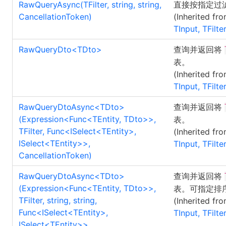
RawQueryAsync(TFilter, string, string,
直接按指定过
CancellationToken)
(Inherited fr
TInput, TFilte
RawQueryDto
<
TDto
>
查询并返回将
表。
(Inherited fr
TInput, TFilte
RawQueryDtoAsync
<
TDto
>
查询并返回将
(Expression
<
Func
<
TEntity, TDto
>
>
,
表。
TFilter, Func
<
ISelect
<
TEntity
>
,
(Inherited fr
ISelect
<
TEntity
>
>
,
TInput, TFilte
CancellationToken)
RawQueryDtoAsync
<
TDto
>
查询并返回将
(Expression
<
Func
<
TEntity, TDto
>
>
,
表。可指定排
TFilter, string, string,
(Inherited fr
Func
<
ISelect
<
TEntity
>
,
TInput, TFilte
ISelect
<
TEntity
>
>
,