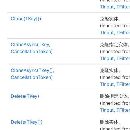
TInput, TFilte
Clone(
TKey
[]
)
克隆实体。
(Inherited fr
TInput, TFilte
CloneAsync(TKey,
克隆指定实体
CancellationToken)
(Inherited fr
TInput, TFilte
CloneAsync(
TKey
[]
,
克隆实体。
CancellationToken)
(Inherited fr
TInput, TFilte
Delete(TKey)
删除指定实体
(Inherited fr
TInput, TFilte
Delete(
TKey
[]
)
删除实体。
(Inherited fr