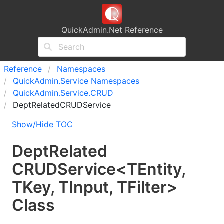
QuickAdmin.Net Reference
Reference
Namespaces
Quick
Admin.
Service Namespaces
Quick
Admin.
Service.
CRUD
DeptRelatedCRUDService
Show/Hide TOC
Dept
Related
CRUDService
<
TEntity
,
TKey
,
TInput
,
TFilter
>
Class