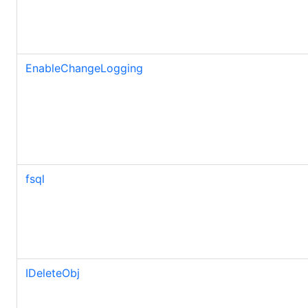
EnableChangeLogging
fsql
IDeleteObj