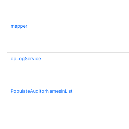
mapper
opLogService
PopulateAuditorNamesInList