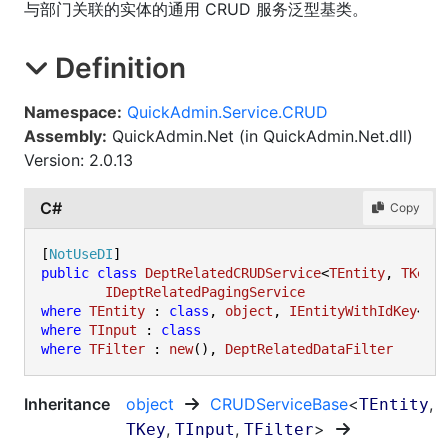
与部门关联的实体的通用 CRUD 服务泛型基类。
Definition
Namespace:
QuickAdmin.Service.CRUD
Assembly:
QuickAdmin.Net (in QuickAdmin.Net.dll)
Version: 2.0.13
C#
Copy
[
NotUseDI
public
class
DeptRelatedCRUDService
<
TEntity
, 
TKey
,
IDeptRelatedPagingService
where
TEntity
 : 
class
, 
object
, 
IEntityWithIdKey
<
TK
where
TInput
 : 
class
where
TFilter
 : 
new
(), 
DeptRelatedDataFilter
Inheritance
object
CRUDServiceBase
<
,
TEntity
,
,
>
TKey
TInput
TFilter