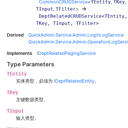
CommonCRUDService
<
,
,
TEntity
TKey
,
>
TInput
TFilter
DeptRelatedCRUDService
<
TEntity,
TKey, TInput, TFilter
>
Derived
QuickAdmin.Service.Admin
.
LoginLogService
QuickAdmin.Service.Admin
.
OperationLogServ
Implements
IDeptRelatedPagingService
Type Parameters
TEntity
实体类型，必须为
IDeptRelatedEntity
。
TKey
主键数据类型。
TInput
输入类型。