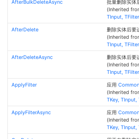
AfterBulkDeleteAsync
批量删除实体
(Inherited fr
TInput, TFilte
AfterDelete
删除实体后要
(Inherited fr
TInput, TFilte
AfterDeleteAsync
删除实体后要
(Inherited fr
TInput, TFilte
ApplyFilter
应用
CommonF
(Inherited fr
TKey, TInput, 
ApplyFilterAsync
应用
CommonF
(Inherited fr
TKey, TInput, 