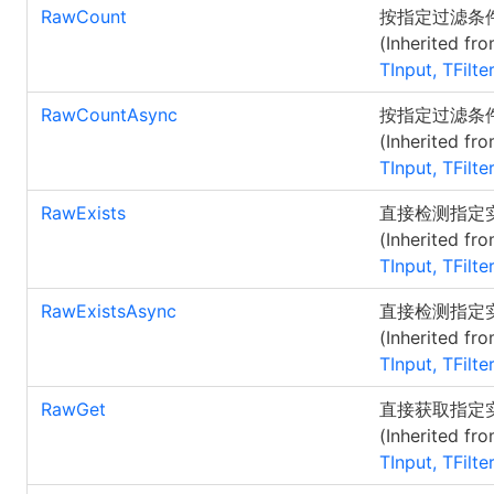
RawCount
按指定过滤条
(Inherited fr
TInput, TFilte
RawCountAsync
按指定过滤条
(Inherited fr
TInput, TFilte
RawExists
直接检测指定
(Inherited fr
TInput, TFilte
RawExistsAsync
直接检测指定
(Inherited fr
TInput, TFilte
RawGet
直接获取指定
(Inherited fr
TInput, TFilte