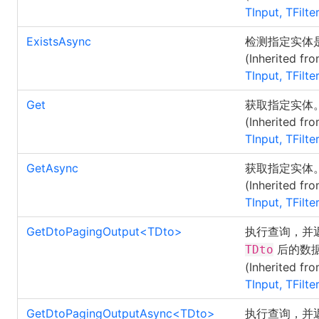
TInput, TFilte
ExistsAsync
检测指定实体
(Inherited fr
TInput, TFilte
Get
获取指定实体
(Inherited fr
TInput, TFilte
GetAsync
获取指定实体
(Inherited fr
TInput, TFilte
GetDtoPagingOutput
<
TDto
>
执行查询，并
后的数
TDto
(Inherited fr
TInput, TFilte
GetDtoPagingOutputAsync
<
TDto
>
执行查询，并