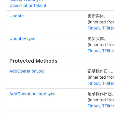
CancellationToken)
Update
更新实体。
(Inherited fr
TInput, TFilte
UpdateAsync
更新实体。
(Inherited fr
TInput, TFilte
Protected Methods
AddOperationLog
记录操作日志
(Inherited fr
TInput, TFilte
AddOperationLogAsync
记录操作日志
(Inherited fr
TInput, TFilte