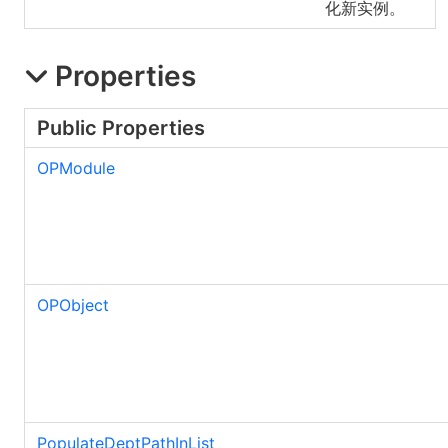
化新实例。
Properties
Public Properties
OPModule
OPObject
PopulateDeptPathInList