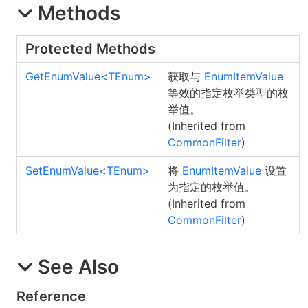
Methods
Protected Methods
GetEnumValue
<
TEnum
>
获取与
EnumItemValue
等效的指定枚举类型的枚
举值。
(Inherited from
CommonFilter
)
SetEnumValue
<
TEnum
>
将
EnumItemValue
设置
为指定的枚举值。
(Inherited from
CommonFilter
)
See Also
Reference