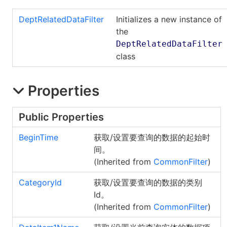
DeptRelatedDataFilter
Initializes a new instance of
the
DeptRelatedDataFilter
class
Properties
Public Properties
BeginTime
获取/设置要查询的数据的起始时
间。
(Inherited from
CommonFilter
)
CategoryId
获取/设置要查询的数据的类别
Id。
(Inherited from
CommonFilter
)