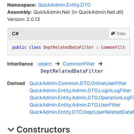
Namespace:
QuickAdmin.Entity.DTO
Assembly:
QuickAdmin.Net (in QuickAdmin.Net.dll)
Version: 2.0.13
C#
Copy
public
class
DeptRelatedDataFilter
 : 
CommonFilter
Inheritance
object
CommonFilter
DeptRelatedDataFilter
Derived
QuickAdmin.Common.DTO
.
OnlineUserFilter
QuickAdmin.Entity.Admin.DTO
.
LoginLogFilter
QuickAdmin.Entity.Admin.DTO
.
OperationLogFi
QuickAdmin.Entity.Admin.DTO
.
UserFilter
QuickAdmin.Entity.DTO
.
DeptUserRelatedDataF
Constructors