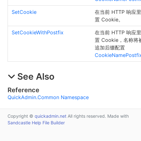
SetCookie
在当前 HTTP 响应
置 Cookie。
SetCookieWithPostfix
在当前 HTTP 响应
置 Cookie，名称将
追加后缀配置
CookieNamePostfi
See Also
Reference
QuickAdmin.Common Namespace
Copyright ©
quickadmin.net
All rights reserved. Made with
Sandcastle Help File Builder