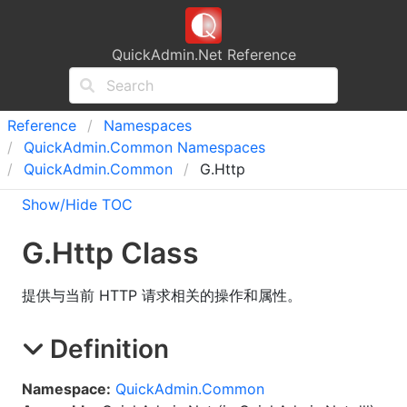
QuickAdmin.Net Reference
Reference
Namespaces
Quick
Admin.
Common Namespaces
Quick
Admin.
Common
G.Http
Show/Hide TOC
G
.
Http Class
提供与当前 HTTP 请求相关的操作和属性。
Definition
Namespace:
QuickAdmin.Common