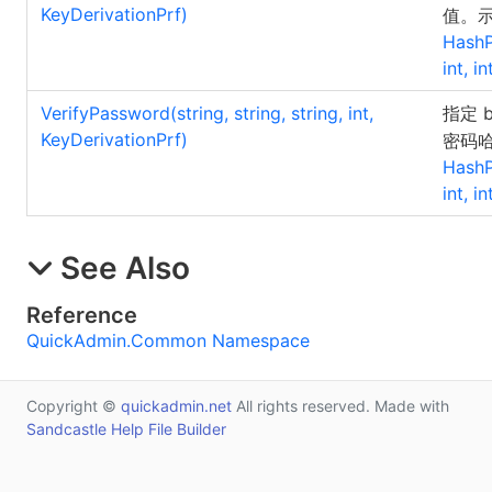
KeyDerivationPrf)
值。
HashP
int, i
VerifyPassword(string, string, string, int,
指定 b
KeyDerivationPrf)
密码
HashP
int, i
See Also
Reference
QuickAdmin.Common Namespace
Copyright ©
quickadmin.net
All rights reserved. Made with
Sandcastle Help File Builder