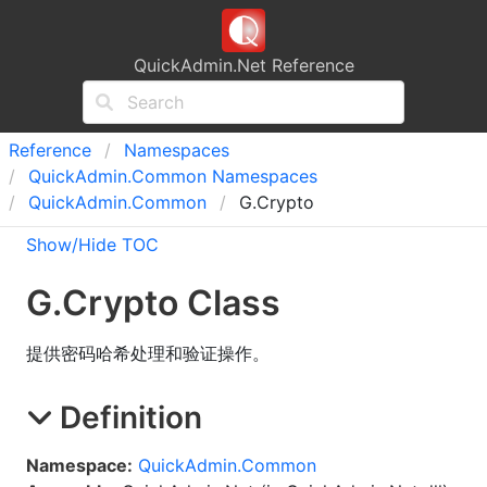
QuickAdmin.Net Reference
Reference
Namespaces
Quick
Admin.
Common Namespaces
Quick
Admin.
Common
G.Crypto
Show/Hide TOC
G
.
Crypto Class
提供密码哈希处理和验证操作。
Definition
Namespace:
QuickAdmin.Common