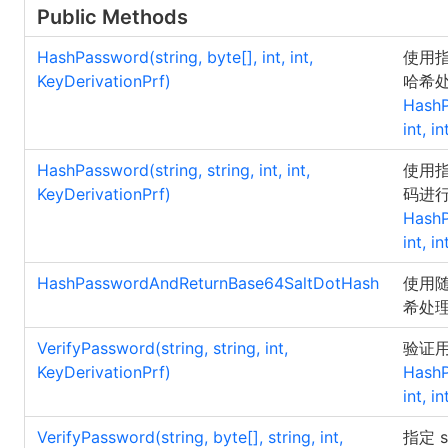
Public Methods
HashPassword(string,
byte
[]
, int, int,
使用指
KeyDerivationPrf)
哈希
HashP
int, i
HashPassword(string, string, int, int,
使用指定
KeyDerivationPrf)
码进
HashP
int, i
HashPasswordAndReturnBase64SaltDotHash
使用随
希处理
VerifyPassword(string, string, int,
验证
KeyDerivationPrf)
HashP
int, i
VerifyPassword(string,
byte
[]
, string, int,
指定 