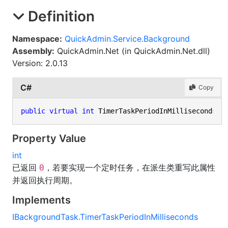
Definition
Namespace:
QuickAdmin.Service.Background
Assembly:
QuickAdmin.Net (in QuickAdmin.Net.dll)
Version: 2.0.13
C#
Copy
public
virtual
int
 TimerTaskPeriodInMilliseconds {
Property Value
int
已返回
，若要实现一个定时任务，在派生类重写此属性
0
并返回执行周期。
Implements
IBackgroundTask
.
TimerTaskPeriodInMilliseconds