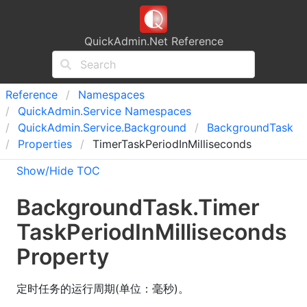
QuickAdmin.Net Reference
Reference
Namespaces
Quick
Admin.
Service Namespaces
Quick
Admin.
Service.
Background
Background
Task
Properties
TimerTaskPeriodInMilliseconds
Show/Hide TOC
Background
Task
.
Timer
Task
Period
In
Milliseconds
Property
定时任务的运行周期(单位：毫秒)。