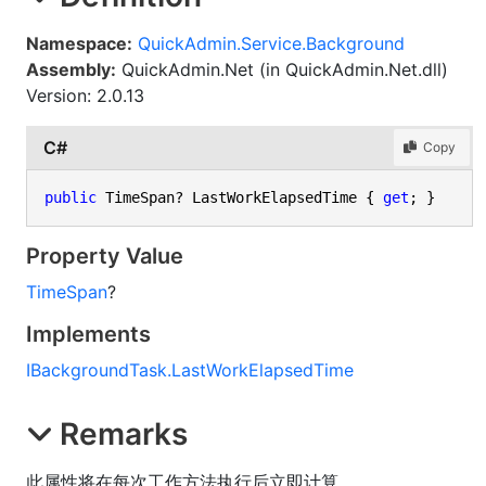
Namespace:
QuickAdmin.Service.Background
Assembly:
QuickAdmin.Net (in QuickAdmin.Net.dll)
Version: 2.0.13
C#
Copy
public
 TimeSpan? LastWorkElapsedTime { 
get
; }
Property Value
TimeSpan
?
Implements
IBackgroundTask
.
LastWorkElapsedTime
Remarks
此属性将在每次工作方法执行后立即计算。