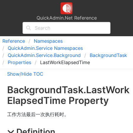
QuickAdmin.Net Reference
Reference
Namespaces
Quick
Admin.
Service Namespaces
Quick
Admin.
Service.
Background
Background
Task
Properties
LastWorkElapsedTime
Show/Hide TOC
Background
Task
.
Last
Work
Elapsed
Time Property
工作方法最后一次执行耗时。
Definition