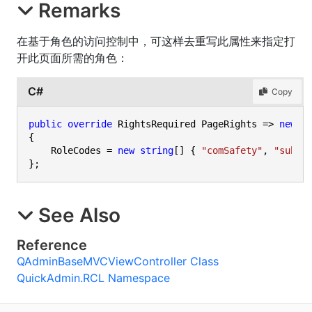
Remarks
在基于角色的访问控制中，可这样去重写此属性来指定打
开此页面所需的角色：
C#
Copy
public
override
 RightsRequired PageRights => 
new
 Ri
{

    RoleCodes = 
new
string
[] { 
"comSafety"
, 
"subSa
};
See Also
Reference
QAdminBaseMVCViewController Class
QuickAdmin.RCL Namespace