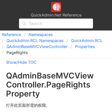
QuickAdmin.Net Reference
Reference
Namespaces
Quick
Admin.
RCL Namespaces
Quick
Admin.
RCL
QAdmin
Base
MVCView
Controller
Properties
PageRights
Show/Hide TOC
QAdmin
Base
MVCView
Controller
.
Page
Rights
Property
打开此页面所需的权限。