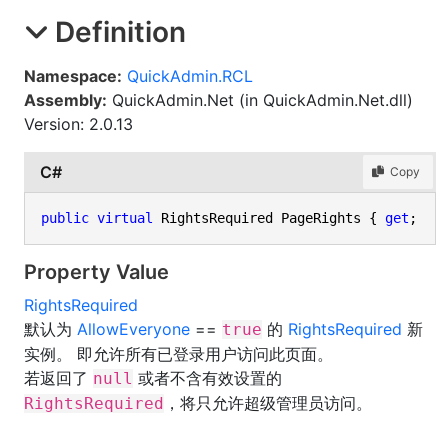
Definition
Namespace:
QuickAdmin.RCL
Assembly:
QuickAdmin.Net (in QuickAdmin.Net.dll)
Version: 2.0.13
C#
Copy
public
virtual
 RightsRequired PageRights { 
get
; }
Property Value
RightsRequired
默认为
AllowEveryone
==
的
RightsRequired
新
true
实例。 即允许所有已登录用户访问此页面。
若返回了
或者不含有效设置的
null
，将只允许超级管理员访问。
RightsRequired