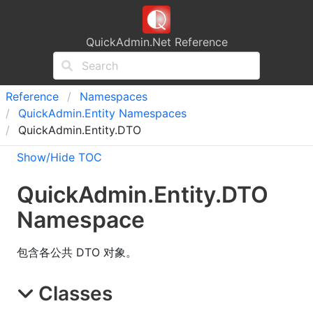
QuickAdmin.Net Reference
Reference
Namespaces
Quick
Admin.
Entity Namespaces
QuickAdmin.Entity.DTO
Show/Hide TOC
Quick
Admin.
Entity.
DTO
Namespace
包含各公共 DTO 对象。
Classes