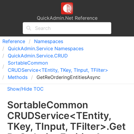
QuickAdmin.Net Reference
Reference
Namespaces
Quick
Admin.
Service Namespaces
Quick
Admin.
Service.
CRUD
Sortable
Common
CRUDService<TEntity, TKey, TInput, TFilter>
Methods
GetReOrderingEntitiesAsync
Show/Hide TOC
Sortable
Common
CRUDService
<
TEntity
,
TKey
,
TInput
,
TFilter
>
.
Get