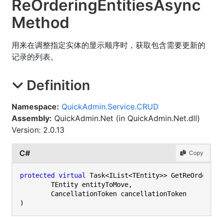
Re
Ordering
Entities
Async
Method
用来在调整指定实体的显示顺序时，获取包含需要更新的
记录的列表。
Definition
Namespace:
QuickAdmin.Service.CRUD
Assembly:
QuickAdmin.Net (in QuickAdmin.Net.dll)
Version: 2.0.13
C#
Copy
protected
virtual
 Task<IList<TEntity>> GetReOrderin
	TEntity entityToMove,

	CancellationToken cancellationToken

)