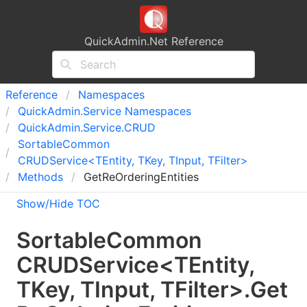
QuickAdmin.Net Reference
Reference
Namespaces
Quick
Admin.
Service Namespaces
Quick
Admin.
Service.
CRUD
Sortable
Common
CRUDService<TEntity, TKey, TInput, TFilter>
Methods
GetReOrderingEntities
Show/Hide TOC
Sortable
Common
CRUDService
<
TEntity
,
TKey
,
TInput
,
TFilter
>
.
Get