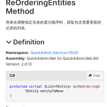
Re
Ordering
Entities
Method
用来在调整指定实体的显示顺序时，获取包含需要更新的
记录的列表。
Definition
Namespace:
QuickAdmin.Service.CRUD
Assembly:
QuickAdmin.Net (in QuickAdmin.Net.dll)
Version: 2.0.13
C#
Copy
protected
virtual
 IList<TEntity> 
GetReOrderingEnti
)