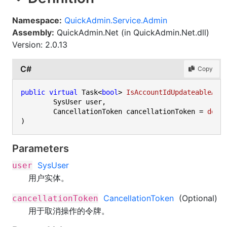
Namespace:
QuickAdmin.Service.Admin
Assembly:
QuickAdmin.Net (in QuickAdmin.Net.dll)
Version: 2.0.13
C#
Copy
public
virtual
 Task<
bool
> 
IsAccountIdUpdateableAsy
	SysUser user,

	CancellationToken cancellationToken = 
defa
)
Parameters
SysUser
user
用户实体。
CancellationToken
(Optional)
cancellationToken
用于取消操作的令牌。