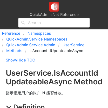
QuickAdmin.Net Reference
Reference
Namespaces
Quick
Admin.
Service Namespaces
Quick
Admin.
Service.
Admin
User
Service
Methods
IsAccountIdUpdateableAsync
Show/Hide TOC
User
Service
.
Is
Account
Id
Updateable
Async Method
指示指定用户的账户 Id 能否修改。
Definition