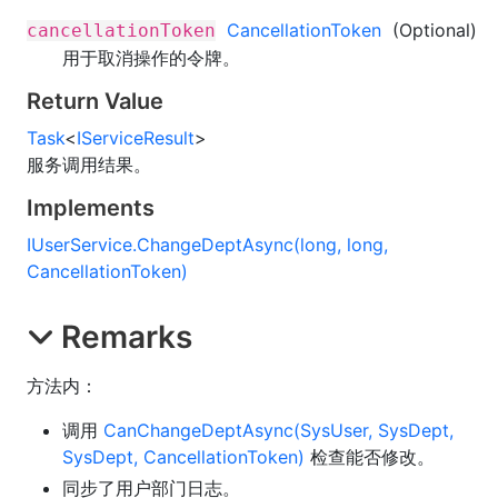
CancellationToken
(Optional)
cancellationToken
用于取消操作的令牌。
Return Value
Task
<
IServiceResult
>
服务调用结果。
Implements
IUserService
.
ChangeDeptAsync(long, long,
CancellationToken)
Remarks
方法内：
调用
CanChangeDeptAsync(SysUser, SysDept,
SysDept, CancellationToken)
检查能否修改。
同步了用户部门日志。