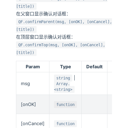
[title])
在父窗口显示确认对话框：
QF.confirmParent(msg, [onOK], [onCancel],
[title])
在顶层窗口显示确认对话框：
QF.confirmTop(msg, [onOK], [onCancel],
[title])
Param
Type
Default
Descri
|
string
msg
确认消
Array.
<string>
点击确
[onOK]
function
的回调
点击取
[onCancel]
function
的回调