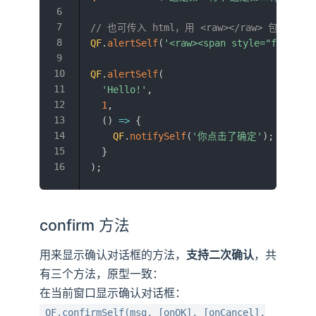
// 也可传入 html，用 <raw></raw> 包裹
QF
.
alertSelf
(
'<raw><span style="font-w
QF
.
alertSelf
(
'Hello!'
,
1
,
(
)
=>
{
QF
.
notifySelf
(
'你点击了确定'
)
;
}
)
;
confirm 方法
用来显示确认对话框的方法，
支持二次确认
，共
有三个方法，原型一致：
在当前窗口显示确认对话框：
QF.confirmSelf(msg, [onOK], [onCancel],