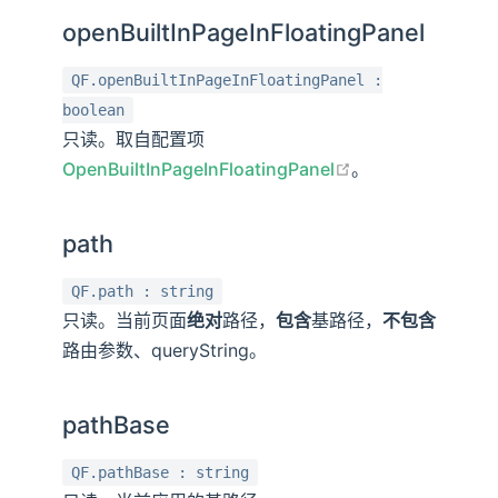
openBuiltInPageInFloatingPanel
QF.openBuiltInPageInFloatingPanel :
boolean
只读。取自配置项
open in new win
OpenBuiltInPageInFloatingPanel
。
path
QF.path : string
只读。当前页面
绝对
路径，
包含
基路径，
不包含
路由参数、queryString。
pathBase
QF.pathBase : string