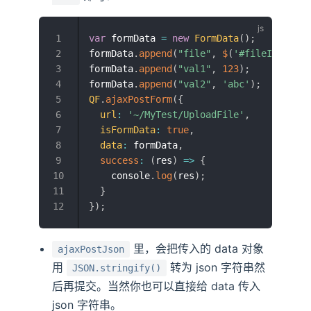
var
 formData 
=
new
FormData
(
)
;
formData
.
append
(
"file"
,
$
(
'#fileInput'
)
[
formData
.
append
(
"val1"
,
123
)
;
formData
.
append
(
"val2"
,
'abc'
)
;
QF
.
ajaxPostForm
(
{
url
:
'~/MyTest/UploadFile'
,
isFormData
:
true
,
data
:
 formData
,
success
:
(
res
)
=>
{
    console
.
log
(
res
)
;
}
}
)
;
里，会把传入的 data 对象
ajaxPostJson
用
转为 json 字符串然
JSON.stringify()
后再提交。当然你也可以直接给 data 传入
json 字符串。