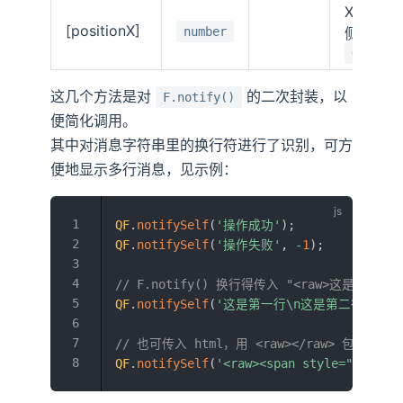
X轴位置 (
[positionX]
number
侧), 若
QF.noti
这几个方法是对
的二次封装，以
F.notify()
便简化调用。
其中对消息字符串里的换行符进行了识别，可方
便地显示多行消息，见示例：
QF
.
notifySelf
(
'操作成功'
)
;
QF
.
notifySelf
(
'操作失败'
,
-
1
)
;
// F.notify() 换行得传入 "<raw>这是第一行<
QF
.
notifySelf
(
'这是第一行\n这是第二行'
)
;
// 也可传入 html，用 <raw></raw> 包裹
QF
.
notifySelf
(
'<raw><span style="font-