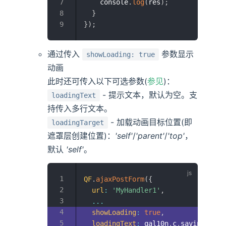
    console
.
log
(
res
)
;
}
}
)
;
通过传入
参数显示
showLoading: true
动画
此时还可传入以下可选参数(
参见
)：
- 提示文本，默认为空。支
loadingText
持传入多行文本。
- 加载动画目标位置(即
loadingTarget
遮罩层创建位置)：
'self'
/
'parent'
/
'top'
，
默认
'self'
。
QF
.
ajaxPostForm
(
{
url
:
'MyHandler1'
,
...
showLoading
:
true
,
loadingText
:
 qal10n
.
c
.
saving
,