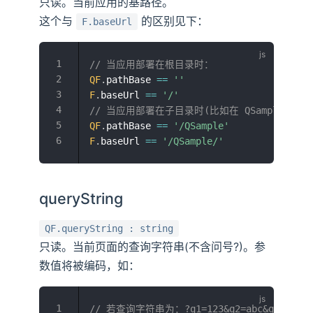
只读。当前应用的基路径。
这个与
的区别见下：
F.baseUrl
// 当应用部署在根目录时：
QF
.
pathBase 
==
''
F
.
baseUrl 
==
'/'
// 当应用部署在子目录时(比如在 QSample 子目
QF
.
pathBase 
==
'/QSample'
F
.
baseUrl 
==
'/QSample/'
queryString
QF.queryString : string
只读。当前页面的查询字符串(不含问号?)。参
数值将被编码，如：
// 若查询字符串为：?q1=123&q2=abc&q3=参数