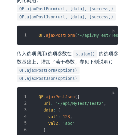
简化调用：
QF.ajaxPostForm(url, [data], [success])
QF.ajaxPostJson(url, [data], [success])
QF
.
ajaxPostForm
(
'~/api/MyTest/Test1'
,
{
传入选项调用(选项参数在
的选项参
$.ajax()
数基础上，增加了若干参数，参见下侧说明)：
QF.ajaxPostForm(options)
QF.ajaxPostJson(options)
QF
.
ajaxPostJson
(
{
url
:
'~/api/MyTest/Test2'
,
data
:
{
val1
:
123
,
val2
:
'abc'
}
,