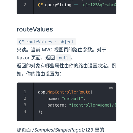
QF
.
queryString 
==
'q1=123&q2=abc&q3=%E5%
routeValues
QF.routeValues : object
只读。当前 MVC 视图页的路由参数。对于
Razor 页面，返回
。
null
返回的对象有哪些属性由你的路由设置决定。例
如，你的路由设置为：
app
.
MapControllerRoute
(
name
:
"default"
,
pattern
:
"{controller=Home}/{action=
)
;
那页面
/Samples/SimplePage1/123
里的