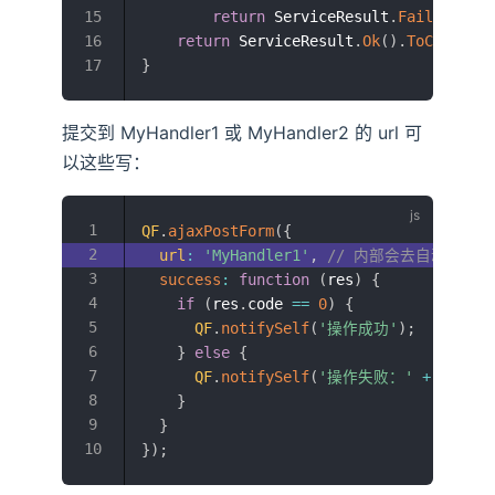
return
 ServiceResult
.
Failed
(
"err
return
 ServiceResult
.
Ok
(
)
.
ToCamelCas
}
提交到 MyHandler1 或 MyHandler2 的 url 可
以这些写：
QF
.
ajaxPostForm
(
{
url
:
'MyHandler1'
,
// 内部会去自动构造完整 
success
:
function
(
res
)
{
if
(
res
.
code 
==
0
)
{
QF
.
notifySelf
(
'操作成功'
)
;
}
else
{
QF
.
notifySelf
(
'操作失败：'
+
 res
.
ms
}
}
}
)
;