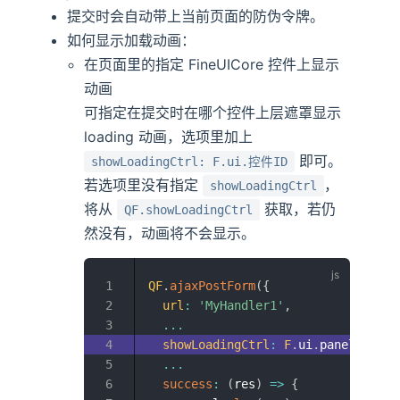
提交时会自动带上当前页面的防伪令牌。
如何显示加载动画：
在页面里的指定 FineUICore 控件上显示
动画
可指定在提交时在哪个控件上层遮罩显示
loading 动画，选项里加上
即可。
showLoadingCtrl: F.ui.控件ID
若选项里没有指定
，
showLoadingCtrl
将从
获取，若仍
QF.showLoadingCtrl
然没有，动画将不会显示。
QF
.
ajaxPostForm
(
{
url
:
'MyHandler1'
,
...
showLoadingCtrl
:
F
.
ui
.
panelMain
,
...
success
:
(
res
)
=>
{