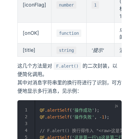
(-1:错误
[iconFlag]
number
1
标, 0:无
1:信息图
点击确
[onOK]
function
的回调
[title]
'提示'
消息框
string
这几个方法是对
的二次封装，以
F.alert()
便简化调用。
其中对消息字符串里的换行符进行了识别，可方
便地显示多行消息，见示例：
QF
.
alertSelf
(
'操作成功'
)
;
QF
.
alertSelf
(
'操作失败'
,
-
1
)
;
// F.alert() 换行得传入 "<raw>这是第一行<b
QF
.
alertSelf
(
'这是第一行\n这是第二行'
)
;