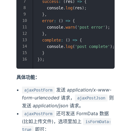
success
:
(
res
)
=>
{
    console
.
log
(
res
)
;
}
,
error
:
(
)
=>
{
    console
.
warn
(
'post error'
)
;
}
,
complete
:
(
)
=>
{
    console
.
log
(
'post complete'
)
;
}
}
)
;
具体功能：
发送
application/x-www-
ajaxPostForm
form-urlencoded
请求，
则
ajaxPostJson
发送
application/json
请求。
还可发送 FormData 数据
ajaxPostForm
(比如上传文件)，选项里加上
isFormData:
即可：
true