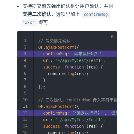
支持提交前先弹出确认框让用户确认，并且
支持二次确认
，选项里加上
confirmMsg:
即可：
'xxx'
// 提交前先确认
QF
.
ajaxPostForm
(
{
confirmMsg
:
'确定执行吗？'
,
url
:
'~/api/MyTest/Test1'
,
success
:
function
(
res
)
{
    console
.
log
(
res
)
;
}
}
)
;
// 二次确认，confirmMsg 传入字符串数组即可
QF
.
ajaxPostForm
(
{
confirmMsg
:
[
'确定执行吗？'
,
'请再次确认
url
:
'~/api/MyTest/Test1'
,
success
:
function
(
res
)
{
    console
.
log
(
res
)
;