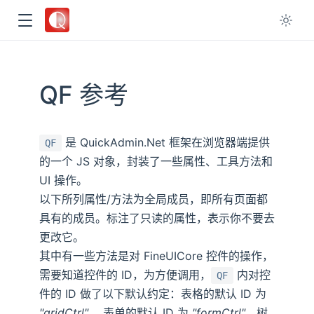
dow
window
QF 参考
ndow
是 QuickAdmin.Net 框架在浏览器端提供
QF
的一个 JS 对象，封装了一些属性、工具方法和
w
UI 操作。
以下所列属性/方法为全局成员，即所有页面都
具有的成员。标注了只读的属性，表示你不要去
更改它。
其中有一些方法是对 FineUICore 控件的操作，
需要知道控件的 ID，为方便调用，
内对控
QF
件的 ID 做了以下默认约定：表格的默认 ID 为
"gridCtrl"
， 表单的默认 ID 为
"formCtrl"
，树