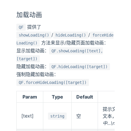
加载动画
提供了
QF
/
/
showLoading()
hideLoading()
forceHide
方法来显示/隐藏页面加载动画：
Loading()
显示加载动画：
QF.showLoading([text],
[target])
隐藏加载动画：
QF.hideLoading([target])
强制隐藏加载动画：
QF.forceHideLoading([target])
Param
Type
Default
Descri
提示文本。支
[text]
空
文本，如：
'
string
中...\n(请勿