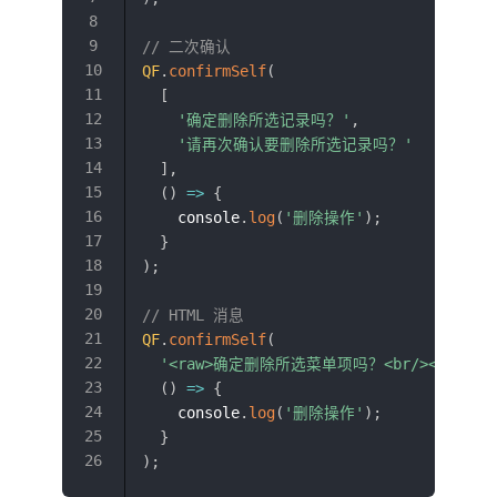
// 二次确认
QF
.
confirmSelf
(
[
'确定删除所选记录吗？'
,
'请再次确认要删除所选记录吗？'
]
,
(
)
=>
{
    console
.
log
(
'删除操作'
)
;
}
)
;
// HTML 消息
QF
.
confirmSelf
(
'<raw>确定删除所选菜单项吗？<br/><span st
(
)
=>
{
    console
.
log
(
'删除操作'
)
;
}
)
;