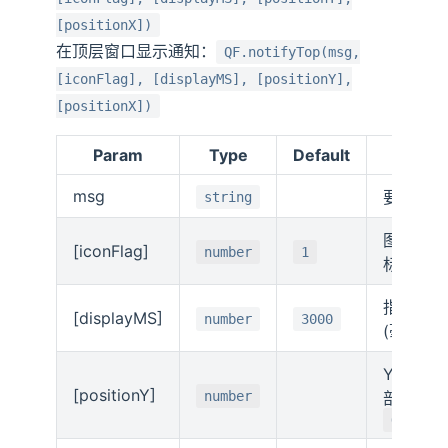
[positionX])
在顶层窗口显示通知：
QF.notifyTop(msg,
[iconFlag], [displayMS], [positionY],
[positionX])
Param
Type
Default
msg
要显示的
string
图标标志 
[iconFlag]
number
1
标, 1:信
指定显示
[displayMS]
number
3000
(毫秒),
Y轴位置 (
[positionY]
number
部), 若
QF.noti