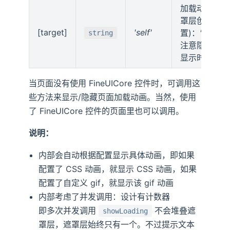
加载动画目标
罩层创建位
[target]
'self'
置)：
'self'
/
'p
string
注意隐藏时 ta
显示时传入的
当页面没有使用 FineUICore 控件时，可调用这
些方法来显示/隐藏页面加载动画。当然，使用
了 FineUICore 控件的页面里也可以调用。
说明：
内部会自动根据配置显示具体动画，即如果
配置了 CSS 动画，就显示 CSS 动画，如果
配置了自定义 gif，就显示该 gif 动画
内部考虑了并发调用：设计有计数器
即多次并发调用
不会堆叠遮
showLoading
罩层，遮罩层始终只有一个。不过提示文本