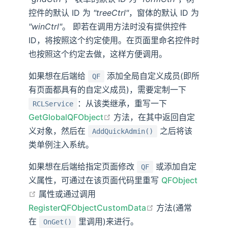
控件的默认 ID 为
"treeCtrl"
，窗体的默认 ID 为
"winCtrl"
。 即若在调用方法时没有提供控件
ID，将按照这个约定使用。在页面里命名控件时
也按照这个约定去做，这样方便调用。
如果想在后端给
添加全局自定义成员(即所
QF
有页面都具有的自定义成员)，需要定制一下
：从该类继承，重写一下
RCLService
open in new window
GetGlobalQFObject
方法，在其中返回自定
义对象，然后在
之后将该
AddQuickAdmin()
类单例注入系统。
如果想在后端给指定页面修改
或添加自定
QF
义属性，可通过在该页面代码里重写
QFObject
open in new window
属性或通过调用
open in new wind
RegisterQFObjectCustomData
方法(通常
在
里调用)来进行。
OnGet()