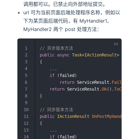
调用都可以。已禁止向外部地址提交。
url 可为当前页面后端处理程序名称，例如以
下为某页面后端代码，有 MyHandler1、
MyHandler2 两个 post 处理方法：
// 异步版本方法
public
async
Task
<
IActionResult
>
OnPostM
{
..
.
if
(
failed
)
return
 ServiceResult
.
Failed
(
"err
return
 ServiceResult
.
Ok
(
)
.
ToCamelCas
}
// 同步版本方法
public
IActionResult
OnPostMyHandler2
(
)
{
..
.
if
(
failed
)