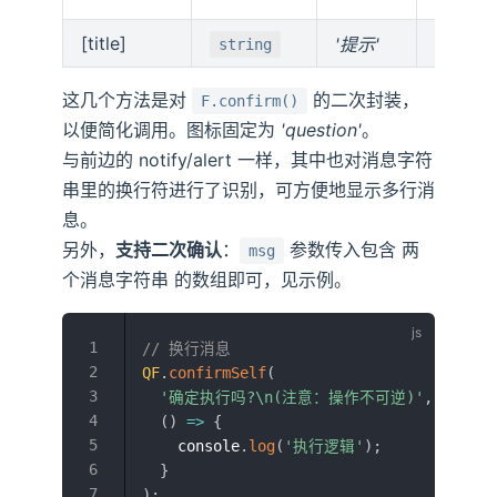
[title]
'提示'
对话框
string
这几个方法是对
的二次封装，
F.confirm()
以便简化调用。图标固定为
'question'
。
与前边的 notify/alert 一样，其中也对消息字符
串里的换行符进行了识别，可方便地显示多行消
息。
另外，
支持二次确认
：
参数传入包含 两
msg
个消息字符串 的数组即可，见示例。
// 换行消息
QF
.
confirmSelf
(
'确定执行吗?\n(注意：操作不可逆)'
,
(
)
=>
{
    console
.
log
(
'执行逻辑'
)
;
}
)
;